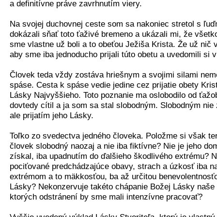
a definitívne práve zavrhnutím viery.
Na svojej duchovnej ceste som sa nakoniec stretol s ľuď
dokázali sňať toto ťaživé bremeno a ukázali mi, že všetk
sme vlastne už boli a to obeťou Ježiša Krista. Že už nič 
aby sme iba jednoducho prijali túto obetu a uvedomili si 
Človek teda vždy zostáva hriešnym a svojimi silami nem
spáse. Cesta k spáse vedie jedine cez prijatie obety Kris
Lásky Najvyššieho. Toto poznanie ma oslobodilo od ťažo
dovtedy cítil a ja som sa stal slobodným. Slobodným nie 
ale prijatím jeho Lásky.
Toľko zo svedectva jedného človeka. Položme si však ter
človek slobodný naozaj a nie iba fiktívne? Nie je jeho do
získal, iba upadnutím do ďalšieho škodlivého extrému? 
pociťované predchádzajúce obavy, strach a úzkosť iba 
extrémom a to mäkkosťou, ba až určitou benevolentnosť
Lásky? Nekonzervuje takéto chápanie Božej Lásky naše 
ktorých odstránení by sme mali intenzívne pracovať?