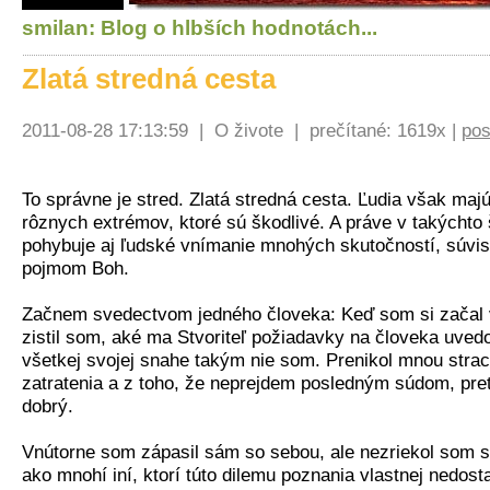
smilan
: Blog o hlbších hodnotách...
Zlatá stredná cesta
2011-08-28 17:13:59 |
O živote
| prečítané: 1619x |
po
To správne je stred. Zlatá stredná cesta. Ľudia však maj
rôznych extrémov, ktoré sú škodlivé. A práve v takýchto
pohybuje aj ľudské vnímanie mnohých skutočností, súvis
pojmom Boh.
Začnem svedectvom jedného človeka: Keď som si začal v 
zistil som, aké ma Stvoriteľ požiadavky na človeka uvedom
všetkej svojej snahe takým nie som. Prenikol mnou strac
zatratenia a z toho, že neprejdem posledným súdom, pr
dobrý.
Vnútorne som zápasil sám so sebou, ale nezriekol som sa 
ako mnohí iní, ktorí túto dilemu poznania vlastnej nedosta