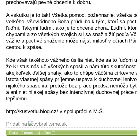
prechovávajú pevné chcenie k dobru.
A vskutku je to tak! Všetka pomoc, požehnanie, všetka p
veľkého, vševládneho Boha prúdi iba k tým, ktorí sa poct
ľuďmi. Takými ľuďmi, ako je to chcené zhora. Ľuďmi, ktor
chybami a zo všetkých svojich síl sa snažia žiť podľa Vô
vážne a poctivé snaženie môže nájsť milosť v očiach Pán
cestou k spáse.
Kde však takéhoto vážneho úsilia niet, kde sa to ľuďom u
že Kristus nás už všetkých spasil a nám túto skutočnosť s
akejkoľvek ďalšej snahy, ako to chápe väčšina cirkevne v
istota vlastnej spásy príjemne uspáva k duchovnej lenivo
nijakého spasenia, pretože bez práce predsa nemôžu byť
a ani niet nijakej spásy bez intenzívnej duchovnej prác
lepšiemu.
http://kusvetlu.blog.cz/ v spolupráci s M.Š.
Pridať na
Diskusné fórum k tejto téme [0]