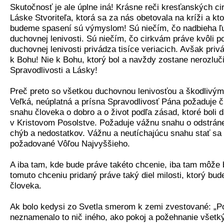
Skutočnosť je ale úplne iná! Krásne reči kresťanských ci
Láske Stvoriteľa, ktorá sa za nás obetovala na kríži a ktor
budeme spasení sú výmyslom! Sú niečím, čo nadbieha ľu
duchovnej lenivosti. Sú niečím, čo cirkvám práve kvôli p
duchovnej lenivosti privádza tisíce veriacich. Avšak priv
k Bohu! Nie k Bohu, ktorý bol a navždy zostane nerozluč
Spravodlivosti a Lásky!
Preč preto so všetkou duchovnou lenivosťou a škodlivým
Veľká, neúplatná a prísna Spravodlivosť Pána požaduje č
snahu človeka o dobro a o život podľa zásad, ktoré boli 
v Kristovom Posolstve. Požaduje vážnu snahu o odstráne
chýb a nedostatkov. Vážnu a neutíchajúcu snahu stať sa
požadované Vôľou Najvyššieho.
A iba tam, kde bude práve takéto chcenie, iba tam môže
tomuto chceniu pridaný práve taký diel milosti, ktorý bu
človeka.
Ak bolo kedysi zo Svetla smerom k zemi zvestované: „Po
neznamenalo to nič iného, ako pokoj a požehnanie všetk