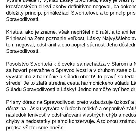
Vyššie uvedený výklad Lásky Stvoriteľa, ktorý je vlastn
kresťanských cirkví akoby definitívne negoval, ba dokonc
dôležitý princíp, prináležiaci Stvoriteľovi, a to princíp prí
Spravodlivosti.
Kristus, ako je známe, však neprišiel nič rušiť a to ani l
Priniesol na Zem poznanie veľkosti Lásky Najvyššieho av
tom negoval, odstránil alebo poprel súcnosť Jeho dôsledn
Spravodlivosti.
Posolstvo Stvoriteľa k človeku sa nachádza v Starom a
sa hovorí prevažne o Spravodlivosti a v druhom zase o 
vyvstať iba z harmónie a súladu oboch! To pravé sa ted
strede! Je to zlatá stredná cesta harmonického súladu Lá
Súladu Spravodlivosti a Lásky! Jedno nemôže byť bez d
Prísny dôraz na Spravodlivosť preto vzbudzuje úzkosť a 
dôraz na Lásku vytvára v ľuďoch mäkké a ospanlivé zátiš
následok lenivosť v odstraňovaní vlastných chýb a nedost
chyby a nedostatky priamo konzervuje. A to onou známou
predsa všetci sme hriešni.